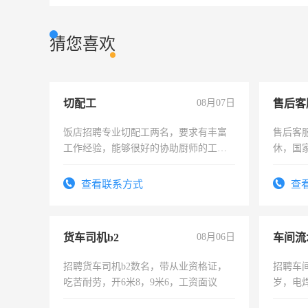
猜您喜欢
切配工
08月07日
售后客
饭店招聘专业切配工两名，要求有丰富
售后客服
工作经验，能够很好的协助厨师的工
休，国
作。包吃住，每月有公休，工资3500-
4500。
查看联系方式
查
货车司机b2
08月06日
车间流
招聘货车司机b2数名，带从业资格证，
招聘车间
吃苦耐劳，开6米8，9米6，工资面议
岁，电
好。薪资