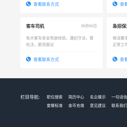
宿，免
查看联系方式
查
25号准
客车司机
08月06日
有大客车安全驾驶经验，遵纪守法，管
保洁要
吃注，薪资面议
正常工
责任心
录，客
查看联系方式
查
懂电脑
能力，
栏目导航:
职位搜索
简历中心
名企展示
一句话
套餐标准
金币充值
意见建议
联系我