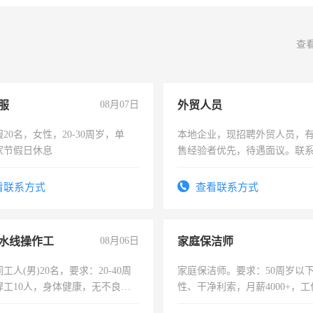
查
服
08月07日
外贸人员
20名，女性，20-30周岁，单
本地企业，现招聘外贸人员，
家节假日休息
售经验者优先，待遇面议。联
看联系方式
查看联系方式
水线操作工
08月06日
家庭保洁师
工人(男)20名，要求：20-40周
家庭保洁师。要求：50周岁以
焊工10人，身体健康，无不良嗜
性、干净利索，月薪4000+，
：4500-7000元，标准八人间住
时间灵活，不需坐班，适合宝