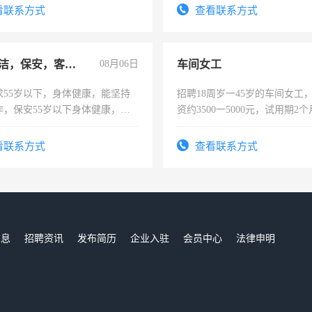
费发放劳保用品，两班倒，每月
太太等。
看联系方式
查看联系方式
时发放工资，工作时间10小时
急招保洁，保安，客服，工程
08月06日
车间女工
求55岁以下，身体健康，能坚持
招聘18周岁一45岁的车间女工
作，保安55岁以下身体健康，有
资约3500一5000元，试用期2
形象端庄，遵纪守法，无犯罪记
险，有年薪假，年底福利
服要求45岁以下高中以上文化，
看联系方式
查看联系方式
工作认真，性格开朗有良好沟通
工程，懂水电维修。
信息
招聘资讯
发布简历
企业入驻
会员中心
法律申明
们